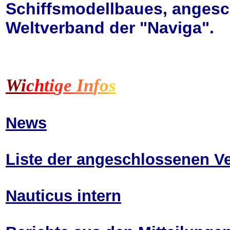
Schiffsmodellbaues, angesc
Weltverband der "Naviga".
W
i
c
h
t
i
g
e
I
n
f
o
s
News
Liste der angeschlossenen V
Nauticus intern